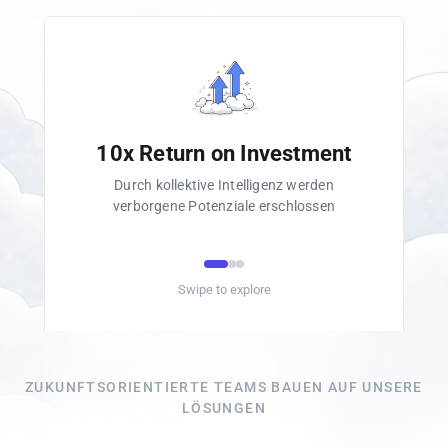
10x Return on Investment
+30% Führungswirkung
48% Tägliches Engagement
Durch echte Einbindung in die Entwicklung
Durch klare Prioritäten, Aufgaben und KI-
Durch kollektive Intelligenz werden
des Unternehmens
Coaching
verborgene Potenziale erschlossen
Swipe to explore
ZUKUNFTSORIENTIERTE TEAMS BAUEN AUF UNSERE
LÖSUNGEN