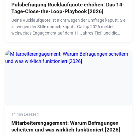
Pulsbefragung Rücklaufquote erhöhen: Das 14-
Tage-Close-the-Loop-Playbook [2026]
Deine Rücklaufquote ist nicht wegen der Umfrage kaputt. Sie
ist wegen der Stille danach kaputt. Gallup 2026 meldet
weltweites Engagement auf dem 11-Jahres-Tief, und die
Teilnahme sinkt aus demselben Grund: Mitarbeitende
glauben nicht mehr, dass jemand handelt. Dieser Guide gibt
dir den 14-Tage-Close-the-Loop-Rhythmus, Umfragedesign-
Fixes, Anonymitäts-Architektur und die kostenlosen Tools
zum Start. Basierend auf über 100 Organisationen, echten
2026-Daten und der unbequemen Erkenntnis, dass die
Umfrage zu reparieren der falsche Startpunkt ist.
14 min Lesezeit
Mitarbeiterengagement: Warum Befragungen
scheitern und was wirklich funktioniert [2026]