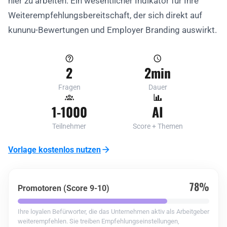
hier zu arbeiten. Ein wesentlicher Indikator für Ihre
Weiterempfehlungsbereitschaft, der sich direkt auf
kununu-Bewertungen und Employer Branding auswirkt.
2
2min
Fragen
Dauer
1-1000
AI
Teilnehmer
Score + Themen
Vorlage kostenlos nutzen
78%
Promotoren (Score 9-10)
Ihre loyalen Befürworter, die das Unternehmen aktiv als Arbeitgeber
weiterempfehlen. Sie treiben Empfehlungseinstellungen,