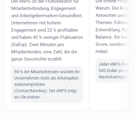
Die offene Folgefra
Der eNPS ist der Frühindikator für
Warum. Die KI analy
Mitarbeiterbindung, Engagement
Antworten und grupp
und Arbeitgebermarken-Gesundheit.
Themen: Führung, V
Unternehmen mit hohem
Entwicklung, Kultur,
Engagement sind 23 % profitabler
Balance. Sie kennen
und haben 43 % weniger Fluktuation
Score, sondern den
(Gallup). Zwei Minuten pro
Hebel.
Mitarbeitenden, eine Zahl, die die
ganze Geschichte erzählt.
Jeder eNPS-Punkt r
940 Dollar pro Mita
59 % der Mitarbeitenden würden ihr
Wachstumspotenzia
Unternehmen nicht als Arbeitgeber
weiterempfehlen
(ContactMonkey). Der eNPS zeigt,
wo Sie stehen.