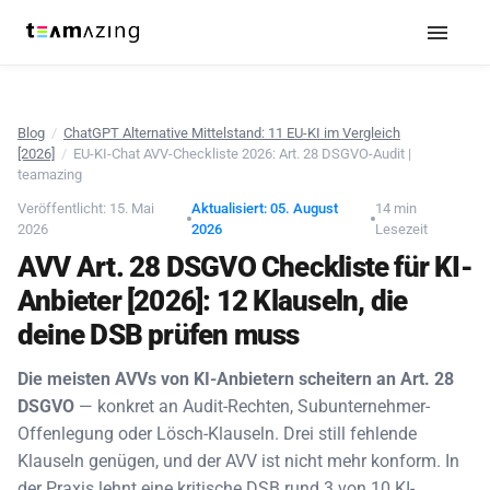
Blog
/
ChatGPT Alternative Mittelstand: 11 EU-KI im Vergleich
[2026]
/
EU-KI-Chat AVV-Checkliste 2026: Art. 28 DSGVO-Audit |
teamazing
Veröffentlicht: 15. Mai
Aktualisiert: 05. August
14 min
2026
2026
Lesezeit
AVV Art. 28 DSGVO Checkliste für KI-
Anbieter [2026]: 12 Klauseln, die
deine DSB prüfen muss
Die meisten AVVs von KI-Anbietern scheitern an Art. 28
DSGVO
— konkret an Audit-Rechten, Subunternehmer-
Offenlegung oder Lösch-Klauseln. Drei still fehlende
Klauseln genügen, und der AVV ist nicht mehr konform. In
der Praxis lehnt eine kritische DSB rund 3 von 10 KI-