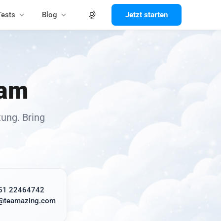
Tests
Blog
Jetzt starten
eam
ung. Bring
51 22464742
e@teamazing.com