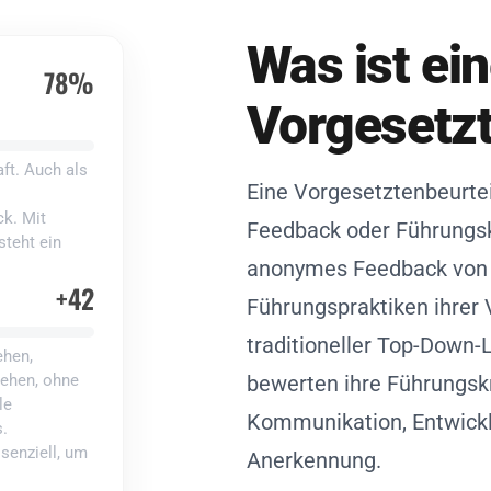
Was ist ei
78%
Vorgesetzt
ft. Auch als
Eine Vorgesetztenbeurte
k. Mit
Feedback oder Führungsk
steht ein
anonymes Feedback von d
+42
Führungspraktiken ihrer 
traditioneller Top-Down-
ehen,
tehen, ohne
bewerten ihre Führungsk
le
Kommunikation, Entwickl
s.
senziell, um
Anerkennung.