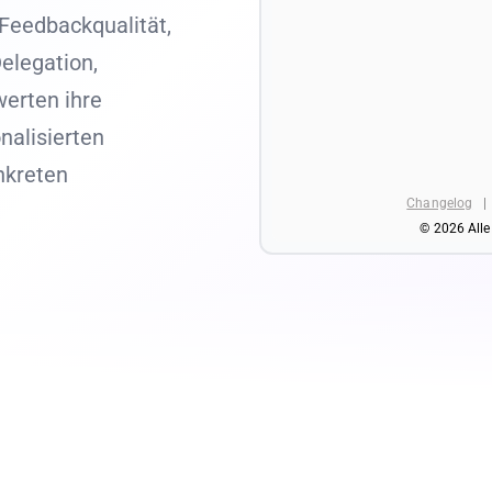
Feedbackqualität,
elegation,
erten ihre
onalisierten
nkreten