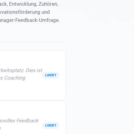
k, Entwicklung, Zuhören,
novationsförderung und
Manager-Feedback-Umfrage.
eitsplatz. Dies ist
LIKERT
es Coaching
svolles Feedback
LIKERT
n