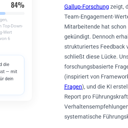
84%
Gallup-Forschung
zeigt, 
Team-Engagement-Werte
gen,
Mitarbeitende hat schon
ch Top-Down-
g-Wert
gekündigt. Dennoch erha
von 6
strukturiertes Feedback
schließt diese Lücke. Un
d die
forschungsbasierte Fra
st — mit
(inspiriert von Framewo
r dein
Fragen
), und die KI erst
Report pro Führungskraft
Verhaltensempfehlungen. 
systematische Führungsk