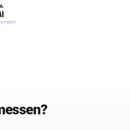
AI
g-Report
messen?