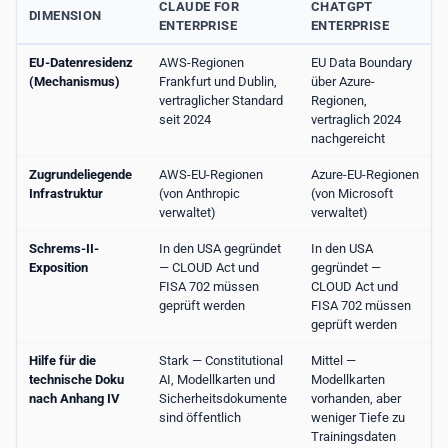
CLAUDE FOR
CHATGPT
DIMENSION
ENTERPRISE
ENTERPRISE
EU-Datenresidenz
AWS-Regionen
EU Data Boundary
(Mechanismus)
Frankfurt und Dublin,
über Azure-
vertraglicher Standard
Regionen,
seit 2024
vertraglich 2024
nachgereicht
Zugrundeliegende
AWS-EU-Regionen
Azure-EU-Regionen
Infrastruktur
(von Anthropic
(von Microsoft
verwaltet)
verwaltet)
Schrems-II-
In den USA gegründet
In den USA
Exposition
— CLOUD Act und
gegründet —
FISA 702 müssen
CLOUD Act und
geprüft werden
FISA 702 müssen
geprüft werden
Hilfe für die
Stark — Constitutional
Mittel —
technische Doku
AI, Modellkarten und
Modellkarten
nach Anhang IV
Sicherheitsdokumente
vorhanden, aber
sind öffentlich
weniger Tiefe zu
Trainingsdaten