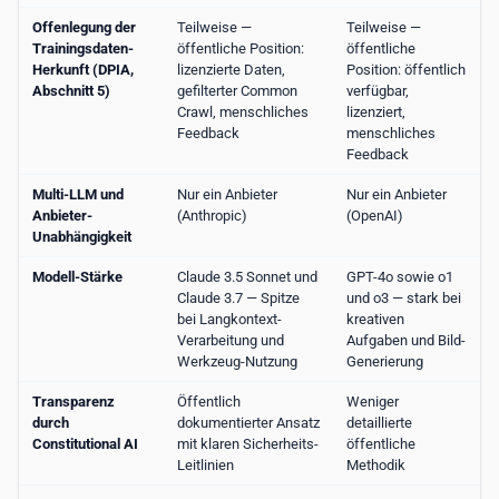
Offenlegung der
Teilweise —
Teilweise —
Trainingsdaten-
öffentliche Position:
öffentliche
Herkunft (DPIA,
lizenzierte Daten,
Position: öffentlich
Abschnitt 5)
gefilterter Common
verfügbar,
Crawl, menschliches
lizenziert,
Feedback
menschliches
Feedback
Multi-LLM und
Nur ein Anbieter
Nur ein Anbieter
Anbieter-
(Anthropic)
(OpenAI)
Unabhängigkeit
Modell-Stärke
Claude 3.5 Sonnet und
GPT-4o sowie o1
Claude 3.7 — Spitze
und o3 — stark bei
bei Langkontext-
kreativen
Verarbeitung und
Aufgaben und Bild-
Werkzeug-Nutzung
Generierung
Transparenz
Öffentlich
Weniger
durch
dokumentierter Ansatz
detaillierte
Constitutional AI
mit klaren Sicherheits-
öffentliche
Leitlinien
Methodik