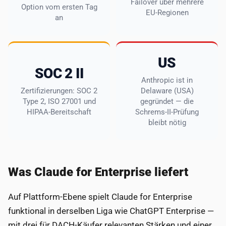
Failover über mehrere
Option vom ersten Tag
EU-Regionen
an
US
SOC 2 II
Anthropic ist in
Zertifizierungen: SOC 2
Delaware (USA)
Type 2, ISO 27001 und
gegründet — die
HIPAA-Bereitschaft
Schrems-II-Prüfung
bleibt nötig
Was Claude for Enterprise liefert
Auf Plattform-Ebene spielt Claude for Enterprise
funktional in derselben Liga wie ChatGPT Enterprise —
mit drei für DACH-Käufer relevanten Stärken und einer