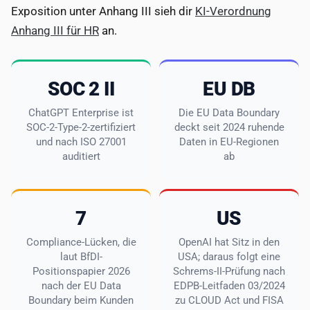
Exposition unter Anhang III sieh dir
KI-Verordnung
Anhang III für HR
an.
SOC 2 II
EU DB
ChatGPT Enterprise ist
Die EU Data Boundary
SOC-2-Type-2-zertifiziert
deckt seit 2024 ruhende
und nach ISO 27001
Daten in EU-Regionen
auditiert
ab
7
US
Compliance-Lücken, die
OpenAI hat Sitz in den
laut BfDI-
USA; daraus folgt eine
Positionspapier 2026
Schrems-II-Prüfung nach
nach der EU Data
EDPB-Leitfaden 03/2024
Boundary beim Kunden
zu CLOUD Act und FISA