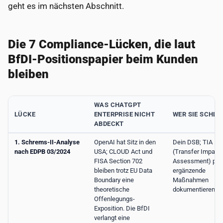
geht es im nächsten Abschnitt.
Die 7 Compliance-Lücken, die laut
BfDI-Positionspapier beim Kunden
bleiben
WAS CHATGPT
LÜCKE
ENTERPRISE NICHT
WER SIE SCHLIE
ABDECKT
1. Schrems-II-Analyse
OpenAI hat Sitz in den
Dein DSB; TIA
nach EDPB 03/2024
USA; CLOUD Act und
(Transfer Impact
FISA Section 702
Assessment) plu
bleiben trotz EU Data
ergänzende
Boundary eine
Maßnahmen
theoretische
dokumentieren
Offenlegungs-
Exposition. Die BfDI
verlangt eine