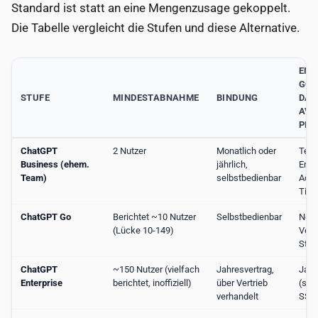
Standard ist statt an eine Mengenzusage gekoppelt.
Die Tabelle vergleicht die Stufen und diese Alternative.
ENT
GOV
STUFE
MINDESTABNAHME
BINDUNG
DAT
AVV
PRÜ
ChatGPT
2 Nutzer
Monatlich oder
Teil
Business (ehem.
jährlich,
Ente
Team)
selbstbedienbar
Admi
Tief
ChatGPT Go
Berichtet ~10 Nutzer
Selbstbedienbar
Nein
(Lücke 10-149)
Verb
Stuf
ChatGPT
~150 Nutzer (vielfach
Jahresvertrag,
Ja —
Enterprise
berichtet, inoffiziell)
über Vertrieb
(sei
verhandelt
SSO,