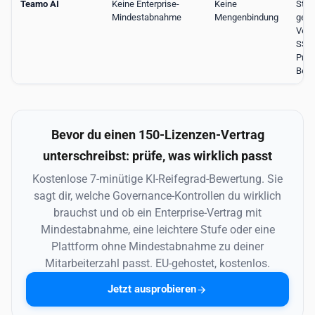
Teamo AI
Keine Enterprise-
Keine
Stan
Mindestabnahme
Mengenbindung
geho
Vero
SSO
Prüf
Bere
Bevor du einen 150-Lizenzen-Vertrag
unterschreibst: prüfe, was wirklich passt
Kostenlose 7-minütige KI-Reifegrad-Bewertung. Sie
sagt dir, welche Governance-Kontrollen du wirklich
brauchst und ob ein Enterprise-Vertrag mit
Mindestabnahme, eine leichtere Stufe oder eine
Plattform ohne Mindestabnahme zu deiner
Mitarbeiterzahl passt. EU-gehostet, kostenlos.
Jetzt ausprobieren