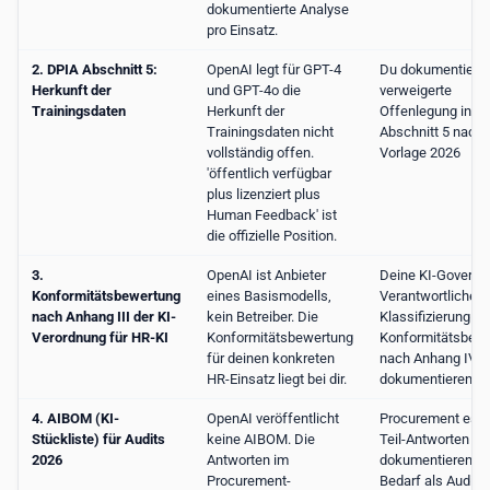
dokumentierte Analyse
pro Einsatz.
2. DPIA Abschnitt 5:
OpenAI legt für GPT-4
Du dokumentierst
Herkunft der
und GPT-4o die
verweigerte
Trainingsdaten
Herkunft der
Offenlegung in D
Trainingsdaten nicht
Abschnitt 5 nach
vollständig offen.
Vorlage 2026
'öffentlich verfügbar
plus lizenziert plus
Human Feedback' ist
die offizielle Position.
3.
OpenAI ist Anbieter
Deine KI-Governa
Konformitätsbewertung
eines Basismodells,
Verantwortlichen;
nach Anhang III der KI-
kein Betreiber. Die
Klassifizierung u
Verordnung für HR-KI
Konformitätsbewertung
Konformitätsbew
für deinen konkreten
nach Anhang IV
HR-Einsatz liegt bei dir.
dokumentieren
4. AIBOM (KI-
OpenAI veröffentlicht
Procurement eskal
Stückliste) für Audits
keine AIBOM. Die
Teil-Antworten
2026
Antworten im
dokumentieren; b
Procurement-
Bedarf als Audit-