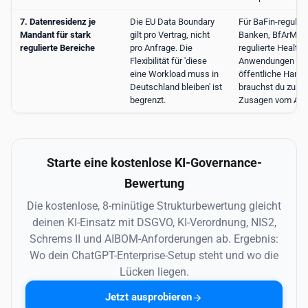
7. Datenresidenz je
Die EU Data Boundary
Für BaFin-regulier
Mandant für stark
gilt pro Vertrag, nicht
Banken, BfArM-
regulierte Bereiche
pro Anfrage. Die
regulierte Health-
Flexibilität für 'diese
Anwendungen und
eine Workload muss in
öffentliche Hand
Deutschland bleiben' ist
brauchst du zusät
begrenzt.
Zusagen vom Anb
Starte eine kostenlose KI-Governance-
Bewertung
Die kostenlose, 8-minütige Strukturbewertung gleicht
deinen KI-Einsatz mit DSGVO, KI-Verordnung, NIS2,
Schrems II und AIBOM-Anforderungen ab. Ergebnis:
Wo dein ChatGPT-Enterprise-Setup steht und wo die
Lücken liegen.
Jetzt ausprobieren