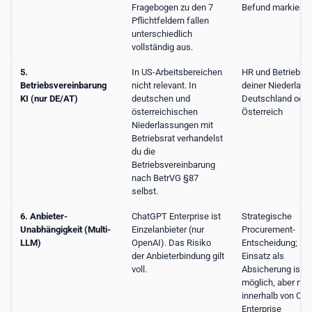
Fragebogen zu den 7
Befund markieren
Pflichtfeldern fallen
unterschiedlich
vollständig aus.
5.
In US-Arbeitsbereichen
HR und Betriebsra
Betriebsvereinbarung
nicht relevant. In
deiner Niederlass
KI (nur DE/AT)
deutschen und
Deutschland oder
österreichischen
Österreich
Niederlassungen mit
Betriebsrat verhandelst
du die
Betriebsvereinbarung
nach BetrVG §87
selbst.
6. Anbieter-
ChatGPT Enterprise ist
Strategische
Unabhängigkeit (Multi-
Einzelanbieter (nur
Procurement-
LLM)
OpenAI). Das Risiko
Entscheidung; Para
der Anbieterbindung gilt
Einsatz als
voll.
Absicherung ist
möglich, aber nic
innerhalb von Ch
Enterprise