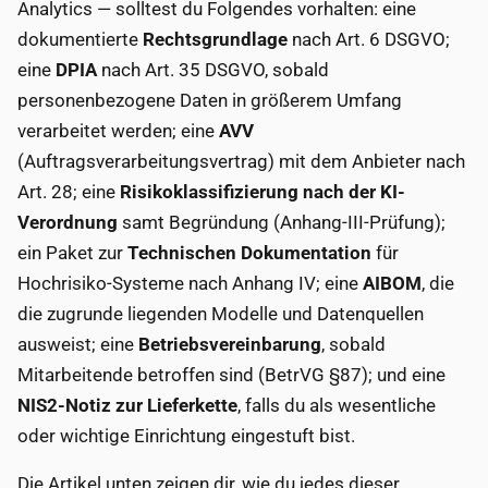
Analytics — solltest du Folgendes vorhalten: eine
dokumentierte
Rechtsgrundlage
nach Art. 6 DSGVO;
eine
DPIA
nach Art. 35 DSGVO, sobald
personenbezogene Daten in größerem Umfang
verarbeitet werden; eine
AVV
(Auftragsverarbeitungsvertrag) mit dem Anbieter nach
Art. 28; eine
Risikoklassifizierung nach der KI-
Verordnung
samt Begründung (Anhang-III-Prüfung);
ein Paket zur
Technischen Dokumentation
für
Hochrisiko-Systeme nach Anhang IV; eine
AIBOM
, die
die zugrunde liegenden Modelle und Datenquellen
ausweist; eine
Betriebsvereinbarung
, sobald
Mitarbeitende betroffen sind (BetrVG §87); und eine
NIS2-Notiz zur Lieferkette
, falls du als wesentliche
oder wichtige Einrichtung eingestuft bist.
Die Artikel unten zeigen dir, wie du jedes dieser