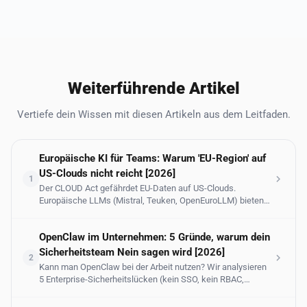
Weiterführende Artikel
Vertiefe dein Wissen mit diesen Artikeln aus dem Leitfaden.
Europäische KI für Teams: Warum 'EU-Region' auf
US-Clouds nicht reicht [2026]
1
Der CLOUD Act gefährdet EU-Daten auf US-Clouds.
Europäische LLMs (Mistral, Teuken, OpenEuroLLM) bieten
echte Alternativen. Vergleichstabelle, Datensouveränitäts-
Guide für DE/AT, 7-Punkte-Checkliste.
OpenClaw im Unternehmen: 5 Gründe, warum dein
Sicherheitsteam Nein sagen wird [2026]
2
Kann man OpenClaw bei der Arbeit nutzen? Wir analysieren
5 Enterprise-Sicherheitslücken (kein SSO, kein RBAC,
bösartige Plugins, das Agency-Problem, kein Audit-Trail)
basierend auf Reddit-Diskussionen, Cisco-Audits und