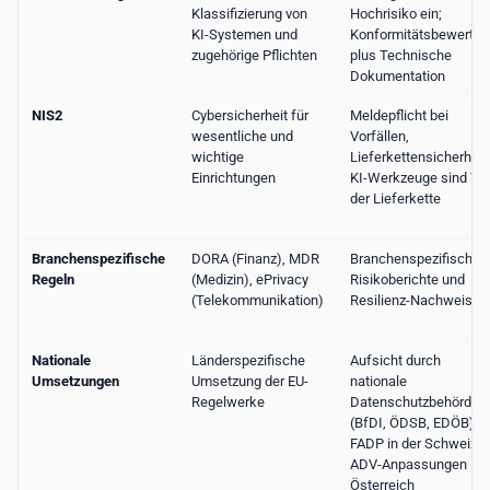
Klassifizierung von
Hochrisiko ein;
KI-Systemen und
Konformitätsbewertun
zugehörige Pflichten
plus Technische
Dokumentation
NIS2
Cybersicherheit für
Meldepflicht bei
wesentliche und
Vorfällen,
wichtige
Lieferkettensicherheit;
Einrichtungen
KI-Werkzeuge sind Tei
der Lieferkette
Branchenspezifische
DORA (Finanz), MDR
Branchenspezifische
Regeln
(Medizin), ePrivacy
Risikoberichte und
(Telekommunikation)
Resilienz-Nachweise
Nationale
Länderspezifische
Aufsicht durch
Umsetzungen
Umsetzung der EU-
nationale
Regelwerke
Datenschutzbehörden
(BfDI, ÖDSB, EDÖB);
FADP in der Schweiz,
ADV-Anpassungen in
Österreich