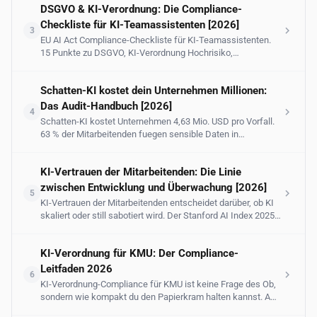
DSGVO & KI-Verordnung: Die Compliance-
echten Vorfällen. Plus: sichere Alternativen.
Checkliste für KI-Teamassistenten [2026]
3
EU AI Act Compliance-Checkliste für KI-Teamassistenten.
15 Punkte zu DSGVO, KI-Verordnung Hochrisiko,
Betriebsrats-Mitbestimmung und Bußgelder bis 35 Mio. EUR.
Schatten-KI kostet dein Unternehmen Millionen:
Das Audit-Handbuch [2026]
4
Schatten-KI kostet Unternehmen 4,63 Mio. USD pro Vorfall.
63 % der Mitarbeitenden fuegen sensible Daten in
unautorisierte Chatbots ein. 5-Schritte-Audit + verwaltete
Ersatzstrategie.
KI-Vertrauen der Mitarbeitenden: Die Linie
zwischen Entwicklung und Überwachung [2026]
5
KI-Vertrauen der Mitarbeitenden entscheidet darüber, ob KI
skaliert oder still sabotiert wird. Der Stanford AI Index 2025
beziffert das Mitarbeiter-Misstrauen bei
Leistungsentscheidungen mit 58%; das 2026-Update zeigt,
KI-Verordnung für KMU: Der Compliance-
dass 62% der Enterprise-Leaderschaft sagen, Sicherheits-
und Vertrauensbedenken blockieren die Skalierung
Leitfaden 2026
6
agentischer KI. Dieser Guide behandelt die Linie zwischen
KI-Verordnung-Compliance für KMU ist keine Frage des Ob,
Überwachung und Entwicklung, Einwilligungs-Architektur,
sondern wie kompakt du den Papierkram halten kannst. Ab
die funktioniert, Datenminimierung by Default, die
August 2026 gelten Hochrisiko-Pflichten für KI in Recruiting,