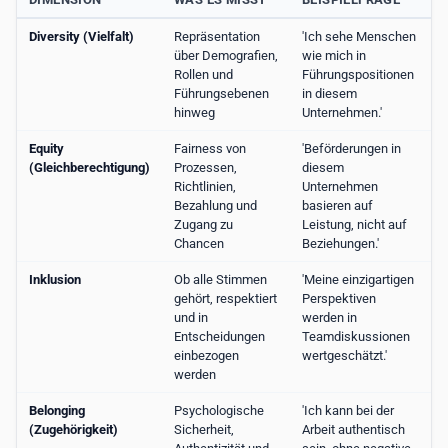
Diversity (Vielfalt)
Repräsentation
'Ich sehe Menschen
über Demografien,
wie mich in
Rollen und
Führungspositionen
Führungsebenen
in diesem
hinweg
Unternehmen.'
Equity
Fairness von
'Beförderungen in
(Gleichberechtigung)
Prozessen,
diesem
Richtlinien,
Unternehmen
Bezahlung und
basieren auf
Zugang zu
Leistung, nicht auf
Chancen
Beziehungen.'
Inklusion
Ob alle Stimmen
'Meine einzigartigen
gehört, respektiert
Perspektiven
und in
werden in
Entscheidungen
Teamdiskussionen
einbezogen
wertgeschätzt.'
werden
Belonging
Psychologische
'Ich kann bei der
(Zugehörigkeit)
Sicherheit,
Arbeit authentisch