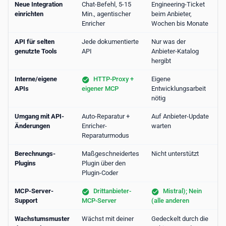
Neue Integration
Chat-Befehl, 5-15
Engineering-Ticket
einrichten
Min., agentischer
beim Anbieter,
Enricher
Wochen bis Monate
API für selten
Jede dokumentierte
Nur was der
genutzte Tools
API
Anbieter-Katalog
hergibt
Interne/eigene
HTTP-Proxy +
Eigene
APIs
eigener MCP
Entwicklungsarbeit
nötig
Umgang mit API-
Auto-Reparatur +
Auf Anbieter-Update
Änderungen
Enricher-
warten
Reparaturmodus
Berechnungs-
Maßgeschneidertes
Nicht unterstützt
Plugins
Plugin über den
Plugin-Coder
MCP-Server-
Drittanbieter-
Mistral); Nein
Support
MCP-Server
(alle anderen
Wachstumsmuster
Wächst mit deiner
Gedeckelt durch die