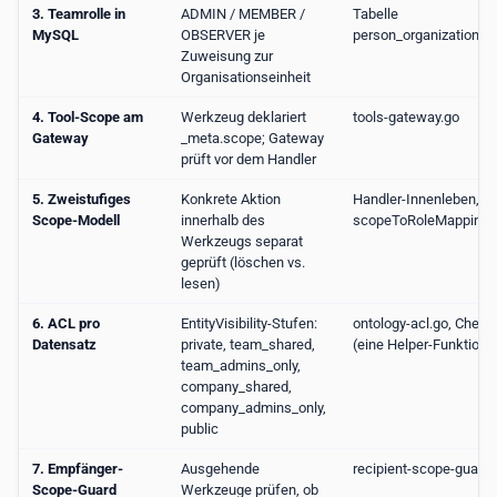
3. Teamrolle in
ADMIN / MEMBER /
Tabelle
MySQL
OBSERVER je
person_organizational
Zuweisung zur
Organisationseinheit
4. Tool-Scope am
Werkzeug deklariert
tools-gateway.go
Gateway
_meta.scope; Gateway
prüft vor dem Handler
5. Zweistufiges
Konkrete Aktion
Handler-Innenleben,
Scope-Modell
innerhalb des
scopeToRoleMapping
Werkzeugs separat
geprüft (löschen vs.
lesen)
6. ACL pro
EntityVisibility-Stufen:
ontology-acl.go, CheckE
Datensatz
private, team_shared,
(eine Helper-Funktion)
team_admins_only,
company_shared,
company_admins_only,
public
7. Empfänger-
Ausgehende
recipient-scope-guard.
Scope-Guard
Werkzeuge prüfen, ob