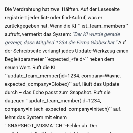
Die Verdrahtung hat zwei Hälften. Auf der Leseseite
registriert jeder list- oder find-Aufruf, was er
zurückgegeben hat. Wenn die KI ``list_team_members``
aufruft, vermerkt das System:
Der KI wurde gerade
gezeigt, dass Mitglied 1234 die Firma Globex hat.
Auf
der Schreibseite verlangt jedes Update-Werkzeug einen
Begleitparameter ``expected_<feld>`` neben dem
neuen Wert. Ruft die KI
``update_team_member(id=1234, company=Wayne,
expected_company=Globex)`` auf, läuft das Update
durch – das Echo passt zum Snapshot. Ruft sie
dagegen ``update_team_member(id=1234,
company=Initech, expected_company=Initech)`` auf,
lehnt das System mit einem
``SNAPSHOT_MISMATCH``-Fehler ab: Der