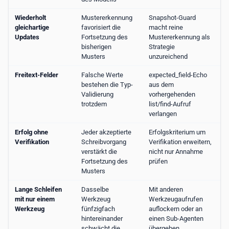
Wiederholt
Mustererkennung
Snapshot-Guard
gleichartige
favorisiert die
macht reine
Updates
Fortsetzung des
Mustererkennung als
bisherigen
Strategie
Musters
unzureichend
Freitext-Felder
Falsche Werte
expected_field-Echo
bestehen die Typ-
aus dem
Validierung
vorhergehenden
trotzdem
list/find-Aufruf
verlangen
Erfolg ohne
Jeder akzeptierte
Erfolgskriterium um
Verifikation
Schreibvorgang
Verifikation erweitern,
verstärkt die
nicht nur Annahme
Fortsetzung des
prüfen
Musters
Lange Schleifen
Dasselbe
Mit anderen
mit nur einem
Werkzeug
Werkzeugaufrufen
Werkzeug
fünfzigfach
auflockern oder an
hintereinander
einen Sub-Agenten
schwächt die
übergeben