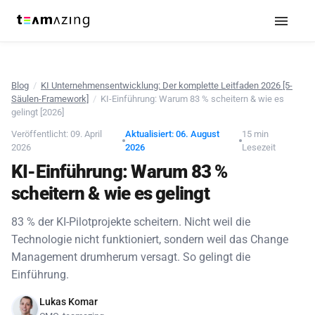
Blog
/
KI Unternehmensentwicklung: Der komplette Leitfaden 2026 [5-
Säulen-Framework]
/
KI-Einführung: Warum 83 % scheitern & wie es
gelingt [2026]
Veröffentlicht: 09. April
Aktualisiert: 06. August
15 min
2026
2026
Lesezeit
KI-Einführung: Warum 83 %
scheitern & wie es gelingt
83 % der KI-Pilotprojekte scheitern. Nicht weil die
Technologie nicht funktioniert, sondern weil das Change
Management drumherum versagt. So gelingt die
Einführung.
Lukas Komar