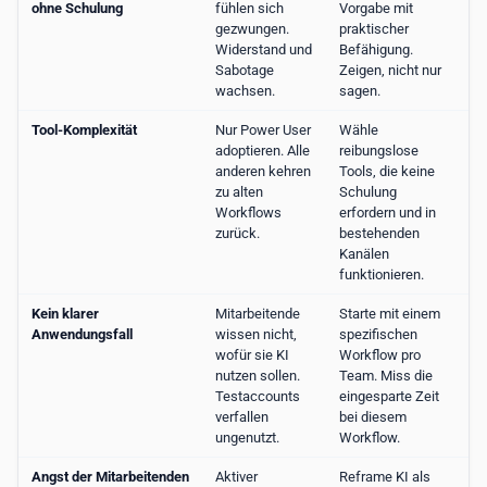
ohne Schulung
fühlen sich
Vorgabe mit
gezwungen.
praktischer
Widerstand und
Befähigung.
Sabotage
Zeigen, nicht nur
wachsen.
sagen.
Tool-Komplexität
Nur Power User
Wähle
adoptieren. Alle
reibungslose
anderen kehren
Tools, die keine
zu alten
Schulung
Workflows
erfordern und in
zurück.
bestehenden
Kanälen
funktionieren.
Kein klarer
Mitarbeitende
Starte mit einem
Anwendungsfall
wissen nicht,
spezifischen
wofür sie KI
Workflow pro
nutzen sollen.
Team. Miss die
Testaccounts
eingesparte Zeit
verfallen
bei diesem
ungenutzt.
Workflow.
Angst der Mitarbeitenden
Aktiver
Reframe KI als