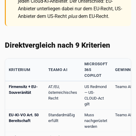
jeden Cloud-KI-Anbieter. Der Unterschied: EU-
Anbieter unterliegen dabei nur dem EU-Recht, US-
Anbieter dem US-Recht
plus
dem EU-Recht.
Direktvergleich nach 9 Kriterien
MICROSOFT
KRITERIUM
TEAMO AI
365
GEWINNER
COPILOT
Firmensitz + EU-
AT/EU,
US Redmond
Teamo AI
Souveränität
österreichisches
— US-
Recht
CLOUD-Act
gilt
EU-KI-VO Art. 50
Standardmäßig
Muss
Teamo AI
Bereitschaft
erfüllt
nachgerüstet
werden