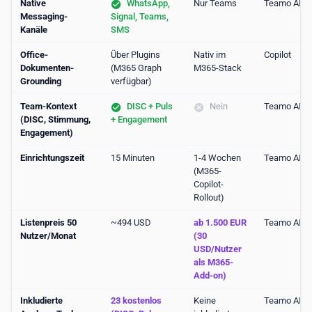
Native
WhatsApp,
Nur Teams
Teamo AI
Messaging-
Signal, Teams,
Kanäle
SMS
Office-
Über Plugins
Nativ im
Copilot
Dokumenten-
(M365 Graph
M365-Stack
Grounding
verfügbar)
Team-Kontext
DISC + Puls
Nein
Teamo AI
(DISC, Stimmung,
+ Engagement
Engagement)
Einrichtungszeit
15 Minuten
1-4 Wochen
Teamo AI
(M365-
Copilot-
Rollout)
Listenpreis 50
~494 USD
ab 1.500 EUR
Teamo AI
Nutzer/Monat
(30
USD/Nutzer
als M365-
Add-on)
Inkludierte
23 kostenlos
Keine
Teamo AI