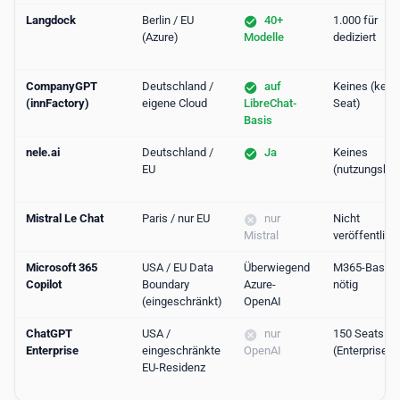
Langdock
Berlin / EU
40+
1.000 für
(Azure)
Modelle
dediziert
CompanyGPT
Deutschland /
auf
Keines (kein 
(innFactory)
eigene Cloud
LibreChat-
Seat)
Basis
nele.ai
Deutschland /
Ja
Keines
EU
(nutzungsbas
Mistral Le Chat
Paris / nur EU
nur
Nicht
Mistral
veröffentlich
Microsoft 365
USA / EU Data
Überwiegend
M365-Basisli
Copilot
Boundary
Azure-
nötig
(eingeschränkt)
OpenAI
ChatGPT
USA /
nur
150 Seats
Enterprise
eingeschränkte
OpenAI
(Enterprise)
EU-Residenz