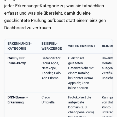
jeder Erkennungs-Kategorie zu, was sie tatsächlich
erfasst und was sie übersieht, damit du eine
geschichtete Prüfung aufbaust statt einem einzigen
Dashboard zu vertrauen.
ERKENNUNGS-
BEISPIEL-
WIE ES ERKENNT
BLINDER
KATEGORIE
WERKZEUGE
CASB / SSE
Defender for
Gleicht live
Unverwal
Inline-Proxy
Cloud Apps,
geleiteten
Geräte oh
Netskope,
Datenverkehr mit
ausgeroll
Zscaler, Palo
einem Katalog
Zertifikat
Alto Prisma
bekannter GenAI-
unsichtba
Apps ab; kann
inline sperren
DNS-Ebenen-
Cisco
Protokolliert die
Kann priva
Erkennung
Umbrella
aufgelöste
von Unte
Domain (z. B.
Konto
chat.openai.com)
unterschei