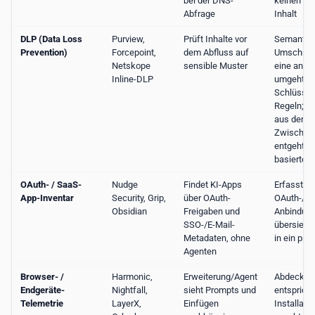
bei der DNS-
keinen Pr
Abfrage
Inhalt
DLP (Data Loss
Purview,
Prüft Inhalte vor
Semantisc
Prevention)
Forcepoint,
dem Abfluss auf
Umschrei
Netskope
sensible Muster
eine ande
Inline-DLP
umgeht
Schlüssel
Regeln; E
aus der
Zwischen
entgeht da
basierte
OAuth- / SaaS-
Nudge
Findet KI-Apps
Erfasst nu
App-Inventar
Security, Grip,
über OAuth-
OAuth-/S
Obsidian
Freigaben und
Anbindung
SSO-/E-Mail-
übersieht
Metadaten, ohne
in ein pri
Agenten
Browser- /
Harmonic,
Erweiterung/Agent
Abdeckun
Endgeräte-
Nightfall,
sieht Prompts und
entsprich
Telemetrie
LayerX,
Einfügen
Installat