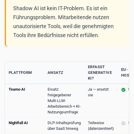
Shadow AI ist kein IT-Problem. Es ist ein
Führungsproblem. Mitarbeitende nutzen
unautorisierte Tools, weil die genehmigten
Tools ihre Bedürfnisse nicht erfüllen.
ERFASST
EU-
PLATTFORM
ANSATZ
GENERATIVE
HOSTI
KI?
Teamo AI
Ersatz:
Ja — ersetzt
Wi
freigegebener
sie
Multi-LLM-
Arbeitsbereich + KI-
Nutzungsumfrage
Nightfall AI
DLP-Inhaltsprüfung
Teilweise
Nei
über SaaS hinweg
(datenzentriert)