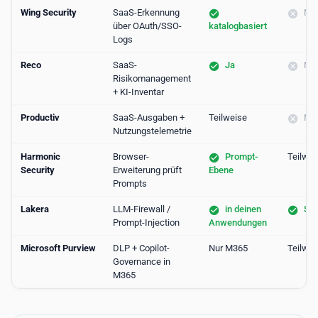
Wing Security
SaaS-Erkennung
Nei
über OAuth/SSO-
katalogbasiert
Logs
Reco
SaaS-
Ja
Nei
Risikomanagement
+ KI-Inventar
Productiv
SaaS-Ausgaben +
Teilweise
Nei
Nutzungstelemetrie
Harmonic
Browser-
Prompt-
Teilwei
Security
Erweiterung prüft
Ebene
Prompts
Lakera
LLM-Firewall /
in deinen
Sch
Prompt-Injection
Anwendungen
Microsoft Purview
DLP + Copilot-
Nur M365
Teilwei
Governance in
M365