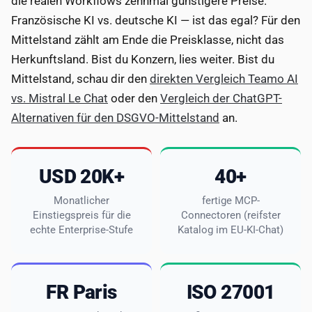
die realen Workflows zehnmal günstigere Preise.
Französische KI vs. deutsche KI — ist das egal? Für den
Mittelstand zählt am Ende die Preisklasse, nicht das
Herkunftsland. Bist du Konzern, lies weiter. Bist du
Mittelstand, schau dir den
direkten Vergleich Teamo AI
vs. Mistral Le Chat
oder den
Vergleich der ChatGPT-
Alternativen für den DSGVO-Mittelstand
an.
USD 20K+
40+
Monatlicher
fertige MCP-
Einstiegspreis für die
Connectoren (reifster
echte Enterprise-Stufe
Katalog im EU-KI-Chat)
FR Paris
ISO 27001