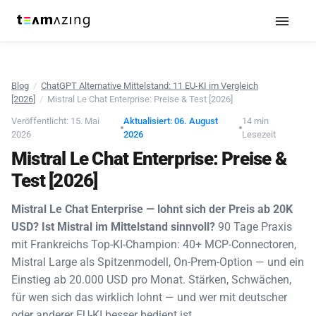
Blog
/
ChatGPT Alternative Mittelstand: 11 EU-KI im Vergleich
[2026]
/
Mistral Le Chat Enterprise: Preise & Test [2026]
Veröffentlicht: 15. Mai
Aktualisiert: 06. August
14 min
2026
2026
Lesezeit
Mistral Le Chat Enterprise: Preise &
Test [2026]
Mistral Le Chat Enterprise — lohnt sich der Preis ab 20K
USD? Ist Mistral im Mittelstand sinnvoll?
90 Tage Praxis
mit Frankreichs Top-KI-Champion: 40+ MCP-Connectoren,
Mistral Large als Spitzenmodell, On-Prem-Option — und ein
Einstieg ab 20.000 USD pro Monat. Stärken, Schwächen,
für wen sich das wirklich lohnt — und wer mit deutscher
oder anderer EU-KI besser bedient ist.