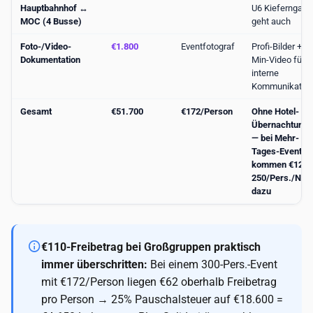
Hauptbahnhof ↔
U6 Kieferngart
MOC (4 Busse)
geht auch
Foto-/Video-
€1.800
Eventfotograf
Profi-Bilder + 3-
Dokumentation
Min-Video für
interne
Kommunikatio
Gesamt
€51.700
€172/Person
Ohne Hotel-
Übernachtung
— bei Mehr-
Tages-Events
kommen €120
250/Pers./Nac
dazu
€110-Freibetrag bei Großgruppen praktisch
immer überschritten:
Bei einem 300-Pers.-Event
mit €172/Person liegen €62 oberhalb Freibetrag
pro Person → 25% Pauschalsteuer auf €18.600 =