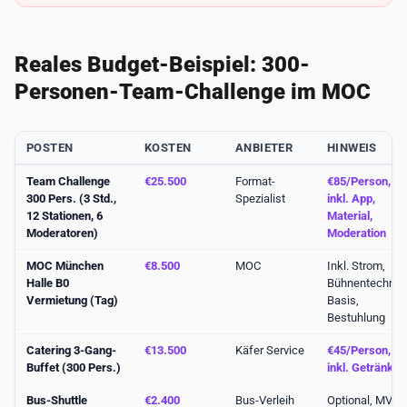
Reales Budget-Beispiel: 300-
Personen-Team-Challenge im MOC
POSTEN
KOSTEN
ANBIETER
HINWEIS
Team Challenge
€25.500
Format-
€85/Person,
300 Pers. (3 Std.,
Spezialist
inkl. App,
12 Stationen, 6
Material,
Moderatoren)
Moderation
MOC München
€8.500
MOC
Inkl. Strom,
Halle B0
Bühnentechnik
Vermietung (Tag)
Basis,
Bestuhlung
Catering 3-Gang-
€13.500
Käfer Service
€45/Person,
Buffet (300 Pers.)
inkl. Getränke
Bus-Shuttle
€2.400
Bus-Verleih
Optional, MVG