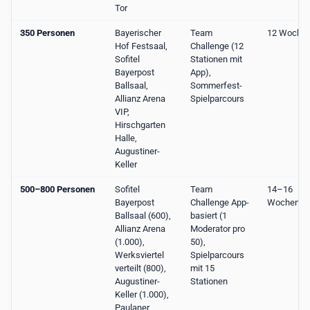
Tor
350 Personen
Bayerischer
Team
12 Woche
Hof Festsaal,
Challenge (12
Sofitel
Stationen mit
Bayerpost
App),
Ballsaal,
Sommerfest-
Allianz Arena
Spielparcours
VIP,
Hirschgarten
Halle,
Augustiner-
Keller
500–800 Personen
Sofitel
Team
14–16
Bayerpost
Challenge App-
Wochen
Ballsaal (600),
basiert (1
Allianz Arena
Moderator pro
(1.000),
50),
Werksviertel
Spielparcours
verteilt (800),
mit 15
Augustiner-
Stationen
Keller (1.000),
Paulaner