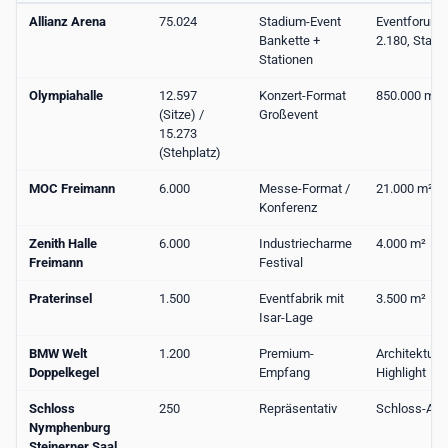
Allianz Arena
75.024
Stadium-Event
Eventforum 
Bankette +
2.180, Stadi
Stationen
Olympiahalle
12.597
Konzert-Format
850.000 m² 
(Sitze) /
Großevent
15.273
(Stehplatz)
MOC Freimann
6.000
Messe-Format /
21.000 m²
Konferenz
Zenith Halle
6.000
Industriecharme
4.000 m²
Freimann
Festival
Praterinsel
1.500
Eventfabrik mit
3.500 m²
Isar-Lage
BMW Welt
1.200
Premium-
Architektur-
Doppelkegel
Empfang
Highlight
Schloss
250
Repräsentativ
Schloss-Anl
Nymphenburg
Steinerner Saal