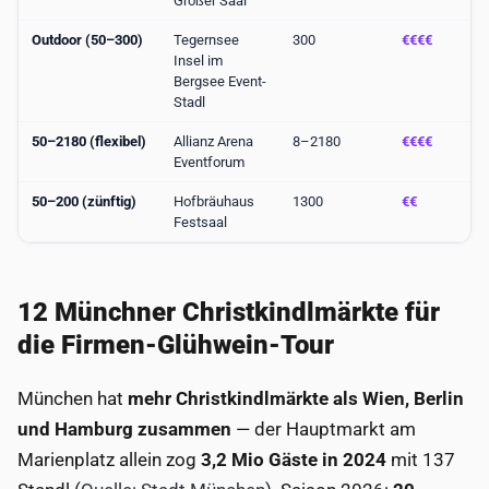
Großer Saal
Outdoor (50–300)
Tegernsee
300
€€€€
Insel im
Bergsee Event-
Stadl
50–2180 (flexibel)
Allianz Arena
8–2180
€€€€
Eventforum
50–200 (zünftig)
Hofbräuhaus
1300
€€
Festsaal
12 Münchner Christkindlmärkte für
die Firmen-Glühwein-Tour
München hat
mehr Christkindlmärkte als Wien, Berlin
und Hamburg zusammen
— der Hauptmarkt am
Marienplatz allein zog
3,2 Mio Gäste in 2024
mit 137