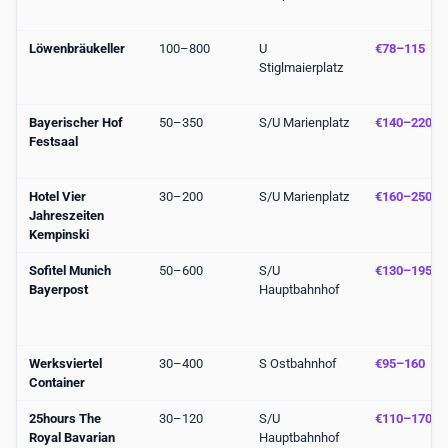
Löwenbräukeller
100–800
U
€78–115
Stiglmaierplatz
Bayerischer Hof
50–350
S/U Marienplatz
€140–220
Festsaal
Hotel Vier
30–200
S/U Marienplatz
€160–250
Jahreszeiten
Kempinski
Sofitel Munich
50–600
S/U
€130–195
Bayerpost
Hauptbahnhof
Werksviertel
30–400
S Ostbahnhof
€95–160
Container
25hours The
30–120
S/U
€110–170
Royal Bavarian
Hauptbahnhof