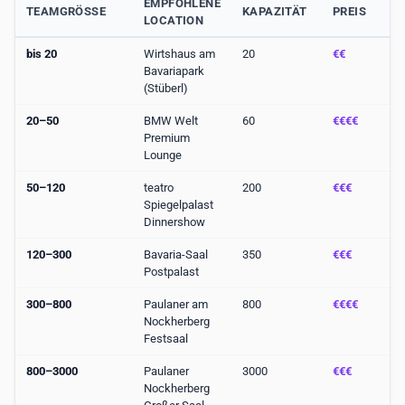
EMPFOHLENE
TEAMGRÖSSE
KAPAZITÄT
PREIS
LOCATION
bis 20
Wirtshaus am
20
€€
Bavariapark
(Stüberl)
20–50
BMW Welt
60
€€€€
Premium
Lounge
50–120
teatro
200
€€€
Spiegelpalast
Dinnershow
120–300
Bavaria-Saal
350
€€€
Postpalast
300–800
Paulaner am
800
€€€€
Nockherberg
Festsaal
800–3000
Paulaner
3000
€€€
Nockherberg