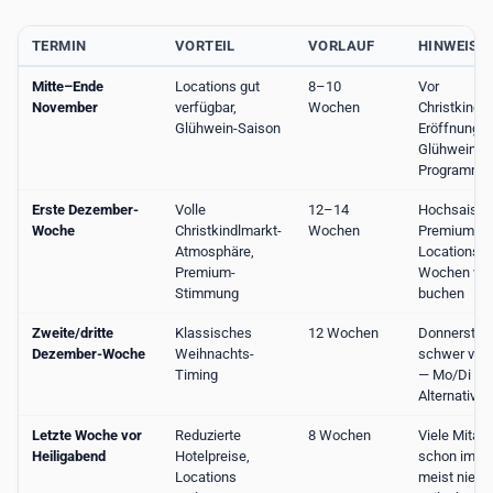
TERMIN
VORTEIL
VORLAUF
HINWEIS
Mitte–Ende
Locations gut
8–10
Vor
November
verfügbar,
Wochen
Christkindl
Glühwein-Saison
Eröffnung k
Glühwein-
Programm m
Erste Dezember-
Volle
12–14
Hochsaison
Woche
Christkindlmarkt-
Wochen
Premium-
Atmosphäre,
Locations b
Premium-
Wochen vor
Stimmung
buchen
Zweite/dritte
Klassisches
12 Wochen
Donnerstag/
Dezember-Woche
Weihnachts-
schwer ver
Timing
— Mo/Di als
Alternative
Letzte Woche vor
Reduzierte
8 Wochen
Viele Mitarb
Heiligabend
Hotelpreise,
schon im Ur
Locations
meist niedr