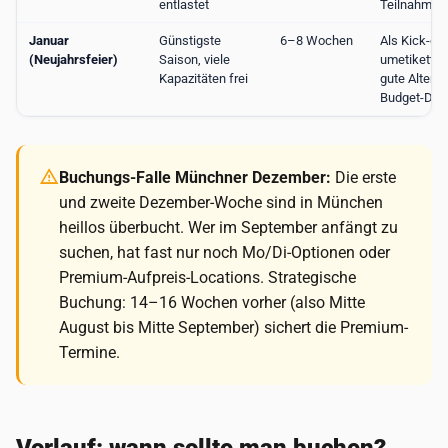
entlastet
Teilnahme
Januar
Günstigste
6–8 Wochen
Als Kick-off
(Neujahrsfeier)
Saison, viele
umetikettie
Kapazitäten frei
gute Alterna
Budget-Dru
Buchungs-Falle Münchner Dezember:
Die erste
und zweite Dezember-Woche sind in München
heillos überbucht. Wer im September anfängt zu
suchen, hat fast nur noch Mo/Di-Optionen oder
Premium-Aufpreis-Locations. Strategische
Buchung: 14–16 Wochen vorher (also Mitte
August bis Mitte September) sichert die Premium-
Termine.