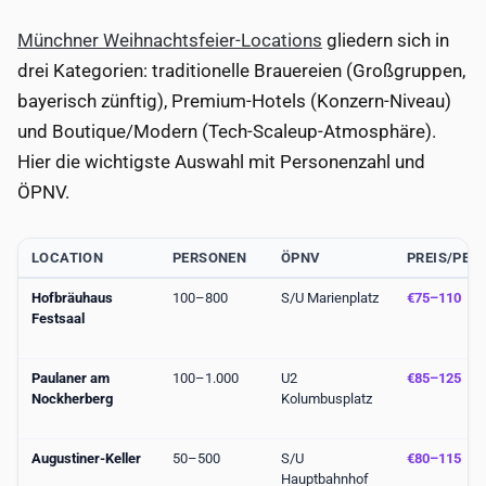
Münchner Weihnachtsfeier-Locations
gliedern sich in
drei Kategorien: traditionelle Brauereien (Großgruppen,
bayerisch zünftig), Premium-Hotels (Konzern-Niveau)
und Boutique/Modern (Tech-Scaleup-Atmosphäre).
Hier die wichtigste Auswahl mit Personenzahl und
ÖPNV.
LOCATION
PERSONEN
ÖPNV
PREIS/PER
Hofbräuhaus
100–800
S/U Marienplatz
€75–110
Festsaal
Paulaner am
100–1.000
U2
€85–125
Nockherberg
Kolumbusplatz
Augustiner-Keller
50–500
S/U
€80–115
Hauptbahnhof