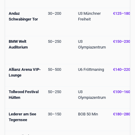
Andaz
30–200
U3 Münchner
€125–180
Schwabinger Tor
Freiheit
BMW Welt
50–250
U3
€150–230
Auditorium
Olympiazentrum
Allianz Arena VIP-
50–500
U6 Fröttmaning
€140–220
Lounge
Tollwood Festival
50–250
U3
€100–160
Hütten
Olympiazentrum
Lederer am See
30–150
BOB 50 Min
€180–280
Tegernsee