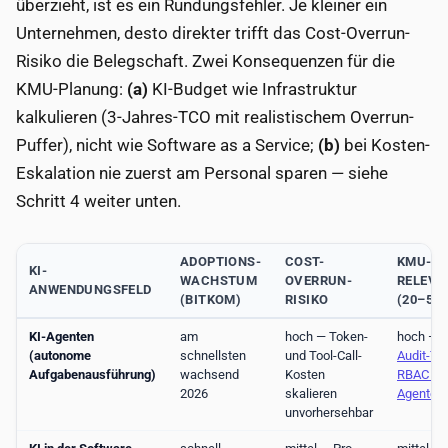
überzieht, ist es ein Rundungsfehler. Je kleiner ein
Unternehmen, desto direkter trifft das Cost-Overrun-
Risiko die Belegschaft. Zwei Konsequenzen für die
KMU-Planung:
(a)
KI-Budget wie Infrastruktur
kalkulieren (3-Jahres-TCO mit realistischem Overrun-
Puffer), nicht wie Software as a Service;
(b)
bei Kosten-
Eskalation nie zuerst am Personal sparen — siehe
Schritt 4 weiter unten.
ADOPTIONS-
COST-
KMU-
KI-
WACHSTUM
OVERRUN-
RELEVA
ANWENDUNGSFELD
(BITKOM)
RISIKO
(20–50
KI-Agenten
am
hoch — Token-
hoch — s
(autonome
schnellsten
und Tool-Call-
Audit-Tra
Aufgabenausführung)
wachsend
Kosten
RBAC für
2026
skalieren
Agenten
unvorhersehbar