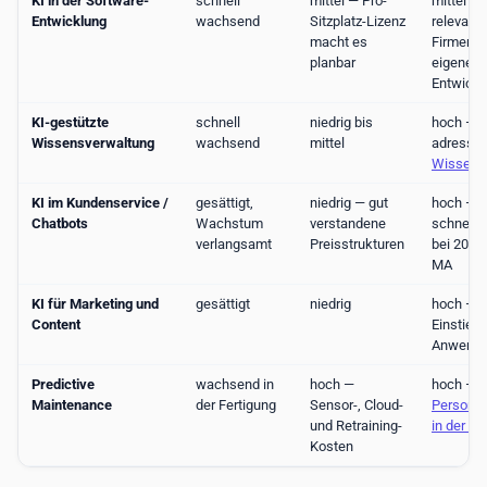
KI in der Software-
schnell
mittel — Pro-
mittel —
Entwicklung
wachsend
Sitzplatz-Lizenz
relevant 
macht es
Firmen m
planbar
eigener
Entwickl
KI-gestützte
schnell
niedrig bis
hoch —
Wissensverwaltung
wachsend
mittel
adressier
Wissens
KI im Kundenservice /
gesättigt,
niedrig — gut
hoch —
Chatbots
Wachstum
verstandene
schnells
verlangsamt
Preisstrukturen
bei 20 bi
MA
KI für Marketing und
gesättigt
niedrig
hoch —
Content
Einstiegs
Anwendu
Predictive
wachsend in
hoch —
hoch — s
Maintenance
der Fertigung
Sensor-, Cloud-
Persona
und Retraining-
in der Fe
Kosten