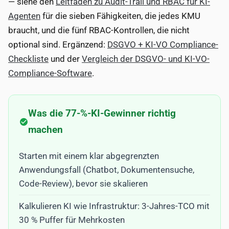
— siehe den
Leitfaden zu Audit-Trail und RBAC für KI-
Agenten
für die sieben Fähigkeiten, die jedes KMU
braucht, und die fünf RBAC-Kontrollen, die nicht
optional sind. Ergänzend:
DSGVO + KI-VO Compliance-
Checkliste
und der
Vergleich der DSGVO- und KI-VO-
Compliance-Software
.
Was die 77-%-KI-Gewinner richtig
machen
Starten mit einem klar abgegrenzten
Anwendungsfall (Chatbot, Dokumentensuche,
Code-Review), bevor sie skalieren
Kalkulieren KI wie Infrastruktur: 3-Jahres-TCO mit
30 % Puffer für Mehrkosten