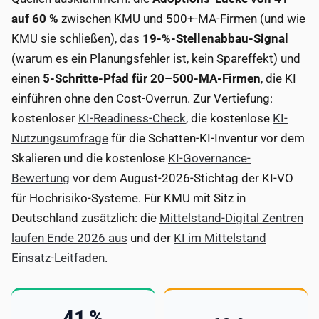
auf 60 %
zwischen KMU und 500+-MA-Firmen (und wie
KMU sie schließen), das
19-%-Stellenabbau-Signal
(warum es ein Planungsfehler ist, kein Spareffekt) und
einen
5-Schritte-Pfad für 20–500-MA-Firmen
, die KI
einführen ohne den Cost-Overrun. Zur Vertiefung:
kostenloser
KI-Readiness-Check
, die kostenlose
KI-
Nutzungsumfrage
für die Schatten-KI-Inventur vor dem
Skalieren und die kostenlose
KI-Governance-
Bewertung
vor dem August-2026-Stichtag der KI-VO
für Hochrisiko-Systeme. Für KMU mit Sitz in
Deutschland zusätzlich: die
Mittelstand-Digital Zentren
laufen Ende 2026 aus
und der
KI im Mittelstand
Einsatz-Leitfaden
.
41 %